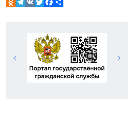
Odnoklassniki
Telegram
VK
Twitter
Facebook
Отправить