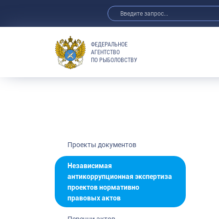
ФЕДЕРАЛЬНОЕ
АГЕНТСТВО
ПО РЫБОЛОВСТВУ
Полезная инф
Федеральные
Акты Правите
Проекты доку
Справочная 
Независимая 
Проекты документов
Независимая
антикоррупционная экспертиза
проектов нормативно
правовых актов
Перечни актов