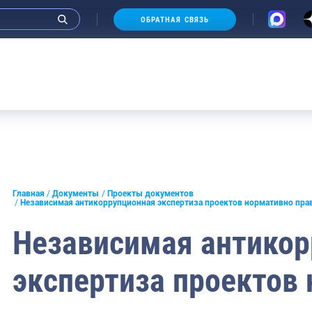
ОБРАТНАЯ СВЯЗЬ
ормация по COVID-19
Независимая антикоррупционна
экспертиза проектов нормативно
 законы
актов
льства
Перечни актов
ментов
информация
Главная
Документы
Проекты документов
экспертиза
Независимая антикоррупционная экспертиза проектов нормативно пра
Независимая антикор
экспертиза проектов