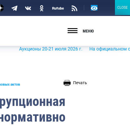
Версия
CLOSE
CLOSE
для
слабовидящих
МЕНЮ
я
 правовых
Аукционы 20-21 июля 2026 г.
На официальном сайте Рос
Печать
вовых актов
рупционная
 нормативно