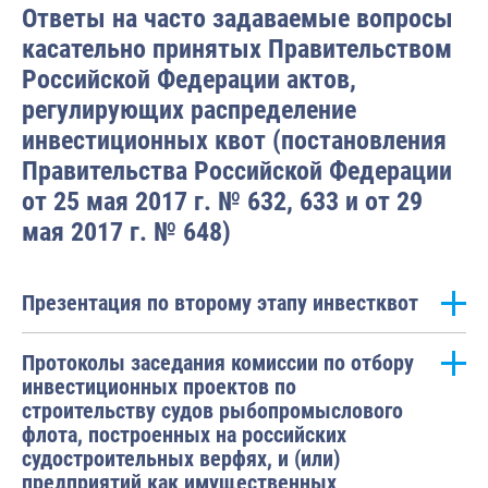
Ответы на часто задаваемые вопросы
Горячая линия “Стоп, коррупция!”
касательно принятых Правительством
Написать обращение
Российской Федерации актов,
Горячая линия рыбоохраны
регулирующих распределение
инвестиционных квот (постановления
Личный прием граждан
Правительства Российской Федерации
Часто задаваемые вопросы
от 25 мая 2017 г. № 632, 633 и от 29
Часто задаваемые вопросы по инвестиционным квотам
мая 2017 г. № 648)
Рекомендуемые сайты
Презентация по второму этапу инвестквот
Протоколы заседания комиссии по отбору
инвестиционных проектов по
строительству судов рыбопромыслового
флота, построенных на российских
судостроительных верфях, и (или)
предприятий как имущественных