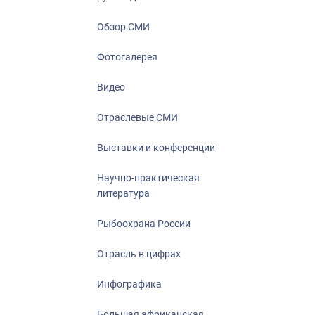
Отрасль в ци
Инфографика
Обзор СМИ
Большая афр
Фотогалерея
Укрепление д
ценностей
Видео
События в Ро
Отраслевые СМИ
Выставки и конференции
Научно-практическая
литература
Рыбоохрана России
Отрасль в цифрах
Инфографика
Большая африканская