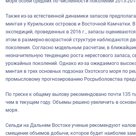
моря особи средних по численности поколений 2013-2014
Также из-за естественной динамики запасов предполаг
минтая у Курильских островов и Восточной Камчатки. В
экспедиций, проведенных в 2016 г., запасы оцениваютс
этом в размерно-возрастной структуре наблюдаются д
поколения. Согласно модельным расчетам, в ближайши
незначительную тенденцию роста нерестового запаса, с
урожайных поколений. Однако из-за ожидаемого высоко
минтая в трех основных подзонах Охотского моря по ре
промысловому прогнозированию Росрыболовства предлаг
По треске к общему вылову рекомендовано почти 135 тыс
чем в текущем году. Объемы решено увеличить в основн
моря.
Сельди на Дальнем Востоке ученые рекомендуют налови
смещение объемов добычи, которое будет наиболее за