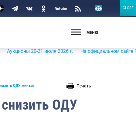
Версия
CLOSE
CLOSE
для
слабовидящих
МЕНЮ
ионы 20-21 июля 2026 г.
На официальном сайте Росрыбол
Печать
низить ОДУ минтая
 снизить ОДУ