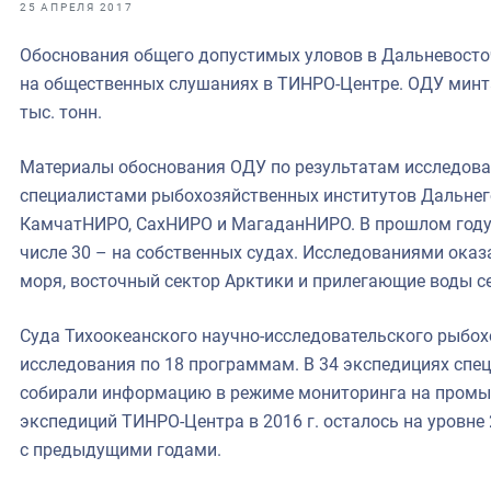
фрах
25 АПРЕЛЯ 2017
Обоснования общего допустимых уловов в Дальневосточ
иканская экспедиция
на общественных слушаниях в ТИНРО-Центре. ОДУ минт
уховно-нравственных
тыс. тонн.
ссии и мире
Материалы обоснования ОДУ по результатам исследован
специалистами рыбохозяйственных институтов Дальнег
КамчатНИРО, СахНИРО и МагаданНИРО. В прошлом году 
числе 30 – на собственных судах. Исследованиями ока
моря, восточный сектор Арктики и прилегающие воды се
Суда Тихоокеанского научно-исследовательского рыбох
исследования по 18 программам. В 34 экспедициях спец
собирали информацию в режиме мониторинга на промы
экспедиций ТИНРО-Центра в 2016 г. осталось на уровне 2
с предыдущими годами.