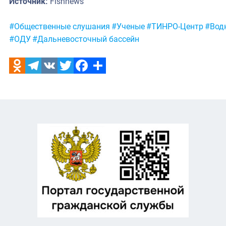
Источник:
Fishnews
Метки:
#Общественные слушания
#Ученые
#ТИНРО-Центр
#Вод
#ОДУ
#Дальневосточный бассейн
Odnoklassniki
Telegram
VK
Twitter
Facebook
Отправить