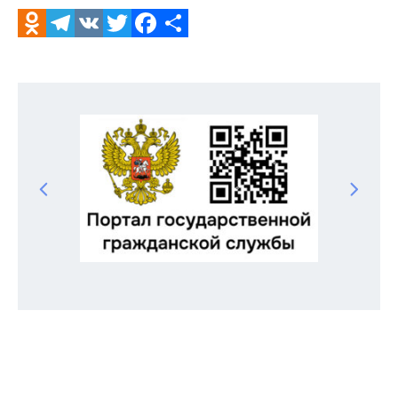
Odnoklassniki
Telegram
VK
Twitter
Facebook
Отправить