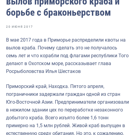
вылов приморского краба и
Отраслевые СМИ
борьбе с браконьерством
Выставки и конференции
Научно-практическая литература
20 ИЮНЯ 2017
Рыбоохрана России
В мае 2017 года в Приморье распределили квоты на
вылов краба. Почему сделать это не получалось
Отрасль в цифрах
семь лет и что корабли под флагами республики Того
Инфографика
делают в Охотском море, рассказывает глава
Росрыболовства Илья Шестаков
Большая африканская экспедиция
Укрепление духовно-нравственных ценностей
Приморский край, Находка. Пятого апреля,
пограничники задержали граждан одной из стран
События в России и мире
Юго-Восточной Азии. Предприниматели организовали
в нежилом здании цех по переработке незаконного
добытого краба. Всего изъято более 1,6 тонн
примерно на 1,5 млн рублей. Живой краб выпущен в
естественную среду обитания. Но это, к сожалению,