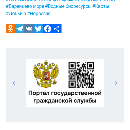
#Баренцево море
#Водные биоресурсы
#Квоты
#Добыча
#Норвегия
Odnoklassniki
Telegram
VK
Twitter
Facebook
Отправить