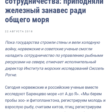
сотрудничества: приподняли
Отраслевые СМИ
железный занавес ради
Выставки и конференции
общего моря
Научно-практическая литература
Рыбоохрана России
22 АВГУСТА 2018
Отрасль в цифрах
Пока государства строили стены и вели холодную
войну, норвежские и советские ученые смогли
Инфографика
наладить сотрудничество по управлению рыбными
Большая африканская экспедиция
ресурсами на севере, отмечает исполнительный
директор Института морских исследований Сиссель
Укрепление духовно-нравственных ценностей
Рогне.
События в России и мире
Сегодня норвежские и российские ученые вместе
исследуют Баренцево море «от А до Я». «Мы берем
пробы зоо- и фитопланктона, регистрируем молодь и
взрослую рыбу, считаем китов, птиц; регистрируем