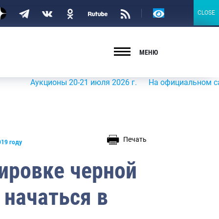
Версия
CLOSE
CLOSE
для
слабовидящих
МЕНЮ
Аукционы 20-21 июля 2026 г.
На официальном сайте Рос
Печать
019 году
ировке черной
 начаться в