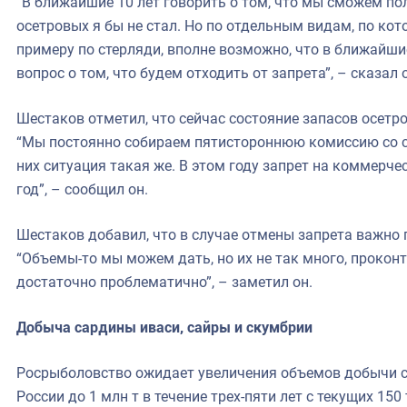
“В ближайшие 10 лет говорить о том, что мы сможем п
осетровых я бы не стал. Но по отдельным видам, по ко
примеру по стерляди, вполне возможно, что в ближайши
вопрос о том, что будем отходить от запрета”, – сказал 
Шестаков отметил, что сейчас состояние запасов осетр
“Мы постоянно собираем пятистороннюю комиссию со с
них ситуация такая же. В этом году запрет на коммерч
год”, – сообщил он.
Шестаков добавил, что в случае отмены запрета важно
“Объемы-то мы можем дать, но их не так много, прокон
достаточно проблематично”, – заметил он.
Добыча сардины иваси, сайры и скумбрии
Росрыболовство ожидает увеличения объемов добычи с
России до 1 млн т в течение трех-пяти лет с текущих 150