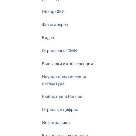
Отрасль в ци
Инфографика
Обзор СМИ
Большая афр
Фотогалерея
Укрепление д
ценностей
Видео
События в Ро
Отраслевые СМИ
Выставки и конференции
Научно-практическая
литература
Рыбоохрана России
Отрасль в цифрах
Инфографика
Большая африканская