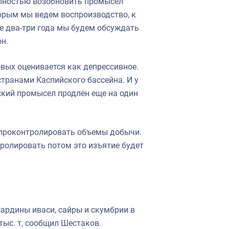
олностью возобновить промысел
торым мы ведем воспроизводство, к
е два-три года мы будем обсуждать
он.
овых оценивается как депрессивное.
транами Каспийского бассейна. И у
еский промысел продлен еще на один
 проконтролировать объемы добычи.
тролировать потом это изъятие будет
ардины иваси, сайры и скумбрии в
 тыс. т, сообщил Шестаков.