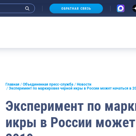
ОБРАТНАЯ СВЯЗЬ
и интервью руководства
Главная
Объединенная пресс-служба
Новости
Эксперимент по маркировке черной икры в России может начаться в 2
СМИ
Эксперимент по марк
конференции
икры в России может
ическая литература
России