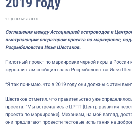
2019 году
фрах
иканская экспедиция
18 ДЕКАБРЯ 2018
уховно-нравственных
Соглашения между Ассоциацией осетроводов и Центром
выступающим оператором проекта по маркировке, подп
ссии и мире
Росрыболовства Илья Шестаков.
Пилотный проект по маркировке черной икры в России м
журналистам сообщил глава Росрыболовства Илья Шес
“Я так понимаю, что в 2019 году они должны с этим выйт
Шестаков отметил, что правительство уже определилось
проекта. “Мы встречались с ЦРПТ [Центр развития перс
проекта по маркировке]. Механизм, на мой взгляд, дос
они предлагают провести тестовые испытания на добров