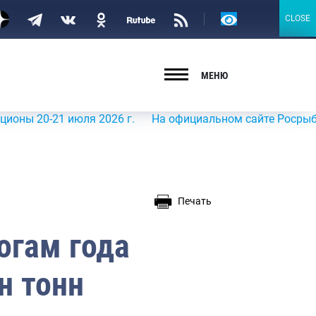
Версия
CLOSE
CLOSE
для
слабовидящих
МЕНЮ
026 г.
На официальном сайте Росрыболовства в информа
Печать
огам года
н тонн