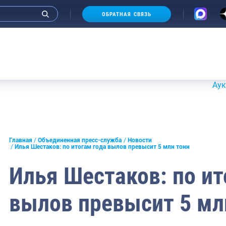
ОБРАТНАЯ СВЯЗЬ
Аукционы 20-21 июля 2
и интервью руководства
Главная
Объединенная пресс-служба
Новости
Илья Шестаков: по итогам года вылов превысит 5 млн тонн
СМИ
Илья Шестаков: по ит
конференции
вылов превысит 5 мл
ическая литература
России