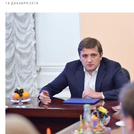
фрах
18 ДЕКАБРЯ 2018
иканская экспедиция
уховно-нравственных
ссии и мире