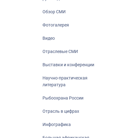
Отрасль в ци
Инфографика
Обзор СМИ
Большая афр
Фотогалерея
Укрепление д
ценностей
Видео
События в Ро
Отраслевые СМИ
Выставки и конференции
Научно-практическая
литература
Рыбоохрана России
Отрасль в цифрах
Инфографика
Большая африканская