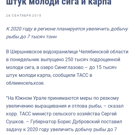
штук молоди сига и карпа
Отраслевые СМИ
Выставки и конференции
28 СЕНТЯБРЯ 2015
Научно-практическая литература
К 2020 году в регионе планируется увеличить добычу
рыбы до 7 тысяч тонн
Рыбоохрана России
Отрасль в цифрах
В Шершневское водохранилице Челябинской области
в понедельник выпущено 250 тысяч подрощенной
Инфографика
молоди сига, в озеро Синеглазово – до 15 тысяч
Большая африканская экспедиция
штук молоди карпа, сообщили ТАСС в
облминсельхозе.
Укрепление духовно-нравственных ценностей
События в России и мире
“На Южном Урале принимаются меры по резкому
увеличению выращивания и отлова рыбы, – сказал
корр. ТАСС министр сельского хозяйства Сергей
Сушков. – Губернатор Борис Дубровский поставил
задачу к 2020 году увеличить добычу рыбы до 7