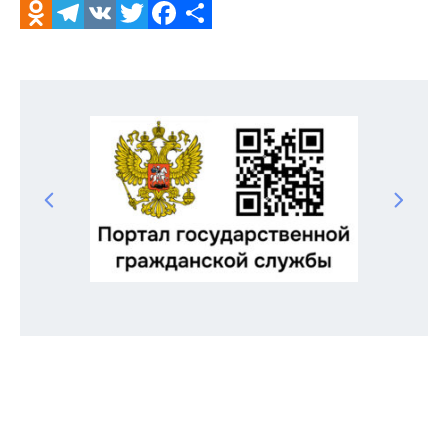
Odnoklassniki
Telegram
VK
Twitter
Facebook
Отправить