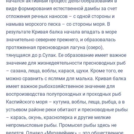
начался активный процесс дельтообразования в
виде формирования естественной дамбы за счет
отложения речных наносов – с одной стороны и
намыва морского песка – со стороны моря. В
результате Кривая балка начала впадать в море
значительно севернее прежнего, и образовалась
протяженная пресноводная лагуна (озеро),
тянущаяся до р.Сулак. Ее образование имеет важное
значение для жизнедеятельности пресноводных рыб
– сазана, леща, воблы, карася, щуки. Кроме того, ее
можно сравнить с яслями для малька. Кривая балка
имеет важное рыбохозяйственное значение для
воспроизводства полупроходных и проходных рыб
Каспийского моря – кутума, воблы, леща, рыбца, а в
устьевом районе реки обитают и пресноводные рыбы
– карась, окунь, красноперка и другие мелкие
непромысловые рыбы. Промысел рыбы здесь не
ведется. Однако «Муравейник» – это общественное