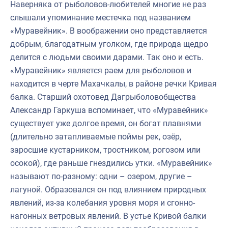
Наверняка от рыболовов-любителей многие не раз
Отраслевые СМИ
слышали упоминание местечка под названием
Выставки и конференции
«Муравейник». В воображении оно представляется
добрым, благодатным уголком, где природа щедро
Научно-практическая литература
делится с людьми своими дарами. Так оно и есть.
Рыбоохрана России
«Муравейник» является раем для рыболовов и
находится в черте Махачкалы, в районе речки Кривая
Отрасль в цифрах
балка. Старший охотовед Дагрыболовобщества
Инфографика
Александр Гаркуша вспоминает, что «Муравейник»
существует уже долгое время, он богат плавнями
Большая африканская экспедиция
(длительно затапливаемые поймы рек, озёр,
Укрепление духовно-нравственных ценностей
заросшие кустарником, тростником, рогозом или
События в России и мире
осокой), где раньше гнездились утки. «Муравейник»
называют по-разному: одни – озером, другие –
лагуной. Образовался он под влиянием природных
явлений, из-за колебания уровня моря и сгонно-
нагонных ветровых явлений. В устье Кривой балки