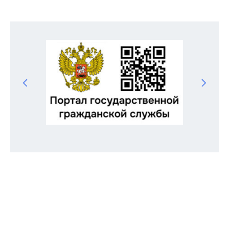
Odnoklassniki
Telegram
VK
Twitter
Facebook
Отправить