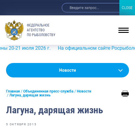
CLOSE
CLOSE
ФЕДЕРАЛЬНОЕ
АГЕНТСТВО
ПО РЫБОЛОВСТВУ
 июля 2026 г.
На официальном сайте Росрыболовства в и
Новости
Новости
Анонсы
Главная
Объединенная пресс-служба
Новости
Выступления и интервью руководства
Лагуна, дарящая жизнь
Обзор СМИ
Лагуна, дарящая жизнь
Фотогалерея
5 ОКТЯБРЯ 2015
Видео