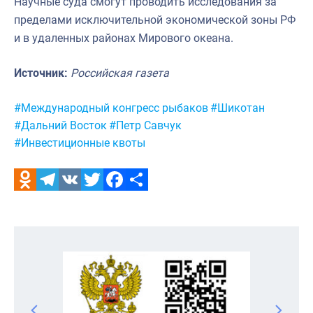
Научные суда смогут проводить исследования за
пределами исключительной экономической зоны РФ
и в удаленных районах Мирового океана.
Источник:
Российская газета
Метки:
#Международный конгресс рыбаков
#Шикотан
#Дальний Восток
#Петр Савчук
#Инвестиционные квоты
Odnoklassniki
Telegram
VK
Twitter
Facebook
Отправить