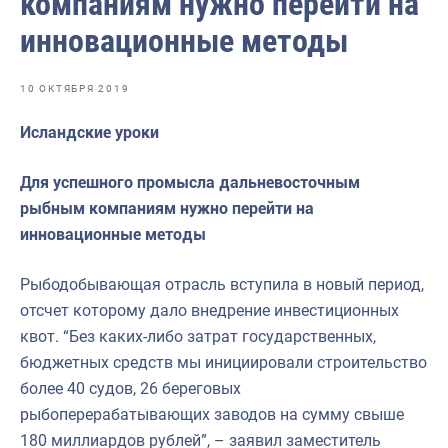
компаниям нужно перейти на
Отраслевые СМИ
инновационные методы
Выставки и конференции
Научно-практическая литература
10 ОКТЯБРЯ 2019
Рыбоохрана России
Исландские уроки
Отрасль в цифрах
Для успешного промысла дальневосточным
Инфографика
рыбным компаниям нужно перейти на
инновационные методы
Большая африканская экспедиция
Укрепление духовно-нравственных ценностей
Рыбодобывающая отрасль вступила в новый период,
отсчет которому дало внедрение инвестиционных
События в России и мире
квот. “Без каких-либо затрат государственных,
бюджетных средств мы инициировали строительство
более 40 судов, 26 береговых
рыбоперерабатывающих заводов на сумму свыше
180 миллиардов рублей”, – заявил заместитель