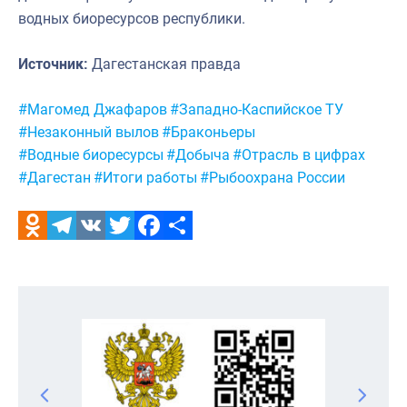
водных биоресурсов республики.
Источник:
Дагестанская правда
Метки:
#Магомед Джафаров
#Западно-Каспийское ТУ
#Незаконный вылов
#Браконьеры
#Водные биоресурсы
#Добыча
#Отрасль в цифрах
#Дагестан
#Итоги работы
#Рыбоохрана России
Odnoklassniki
Telegram
VK
Twitter
Facebook
Отправить