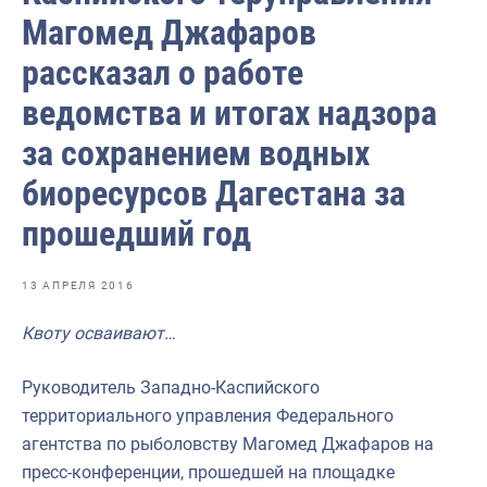
Отраслевые СМИ
Магомед Джафаров
Выставки и конференции
рассказал о работе
Научно-практическая литература
ведомства и итогах надзора
Рыбоохрана России
за сохранением водных
Отрасль в цифрах
биоресурсов Дагестана за
Инфографика
прошедший год
Большая африканская экспедиция
13 АПРЕЛЯ 2016
Укрепление духовно-нравственных ценностей
Квоту осваивают…
События в России и мире
Руководитель Западно-Каспийского
территориального управления Федерального
агентства по рыболовству Магомед Джафаров на
пресс-конференции, прошедшей на площадке