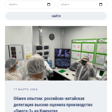
Отраслевые СМИ
Выставки и конференции
НАЙТИ
Научно-практическая литература
Рыбоохрана России
Отрасль в цифрах
Инфографика
Большая африканская экспедиция
Укрепление духовно-нравственных ценностей
События в России и мире
17 МАРТА 2026
Обмен опытом: российско-китайская
делегация высоко оценила производство
«Омега-3» на Камчатке