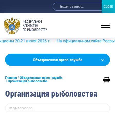
CLOSE
CLOSE
ФЕДЕРАЛЬНОЕ
АГЕНТСТВО
ПО РЫБОЛОВСТВУ
0-21 июля 2026 г.
На официальном сайте Росрыболовств
Новости
Объединенная пресс-служба
Анонсы
Главная
Объединенная пресс-служба
Выступления и интервью руководства
Организация рыболовства
Обзор СМИ
Организация рыболовства
Фотогалерея
Видео