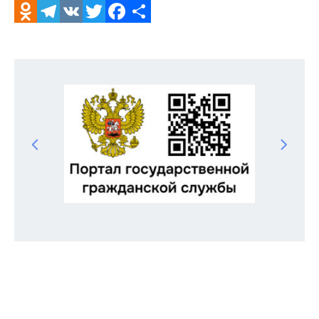
Odnoklassniki
Telegram
VK
Twitter
Facebook
Отправить