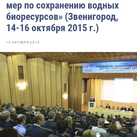
мер по сохранению водных
Отраслевые СМИ
биоресурсов» (Звенигород,
Выставки и конференции
14-16 октября 2015 г.)
Научно-практическая литература
Рыбоохрана России
15 ОКТЯБРЯ 2015
Отрасль в цифрах
Инфографика
Большая африканская экспедиция
Укрепление духовно-нравственных ценностей
События в России и мире