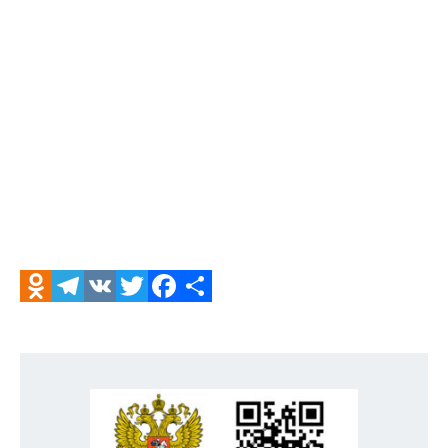
Odnoklassniki
Telegram
VK
Twitter
Facebook
Отправить