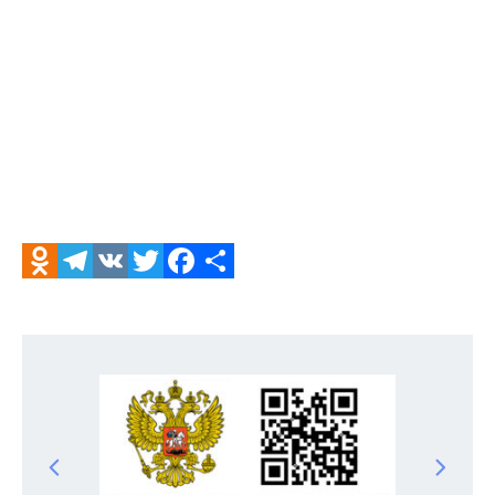
Odnoklassniki
Telegram
VK
Twitter
Facebook
Отправить