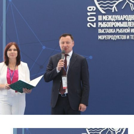
Отраслевые СМИ
Выставки и конференции
Научно-практическая литература
Рыбоохрана России
Отрасль в цифрах
Инфографика
Большая африканская экспедиция
Укрепление духовно-нравственных ценностей
События в России и мире