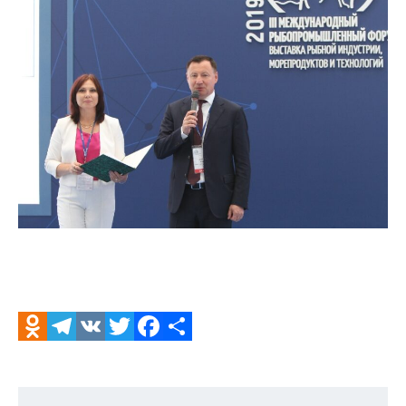
Odnoklassniki
Telegram
VK
Twitter
Facebook
Отправить