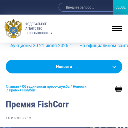
CLOSE
CLOSE
ФЕДЕРАЛЬНОЕ
АГЕНТСТВО
ПО РЫБОЛОВСТВУ
кционы 20-21 июля 2026 г.
На официальном сайте Росрыб
Новости
Новости
Анонсы
Главная
Объединенная пресс-служба
Новости
Выступления и интервью руководства
Премия FishCorr
Обзор СМИ
Премия FishCorr
Фотогалерея
15 ИЮЛЯ 2019
Видео