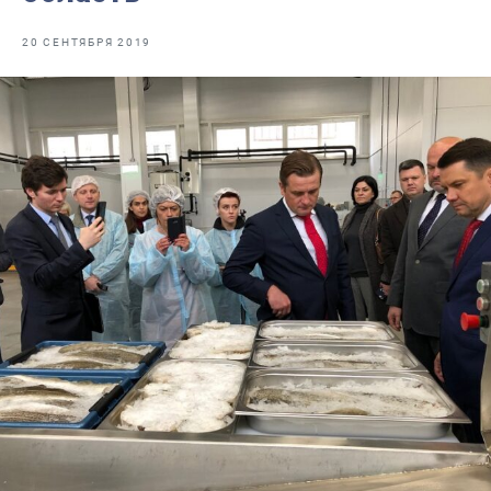
Видео
20 СЕНТЯБРЯ 2019
Отраслевые СМИ
Выставки и конференции
Научно-практическая литература
Рыбоохрана России
Отрасль в цифрах
Инфографика
Большая африканская экспедиция
Укрепление духовно-нравственных ценностей
События в России и мире