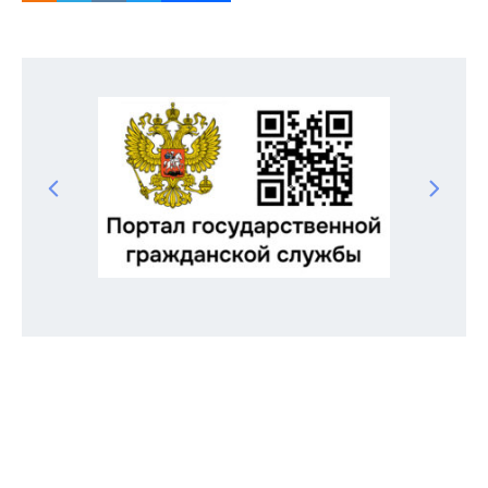
Odnoklassniki
Telegram
VK
Twitter
Facebook
Отправить