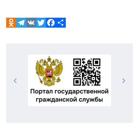
Odnoklassniki
Telegram
VK
Twitter
Facebook
Отправить