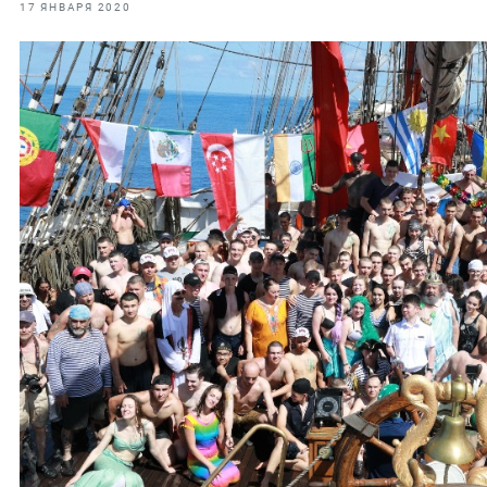
фрах
17 ЯНВАРЯ 2020
иканская экспедиция
уховно-нравственных
ссии и мире