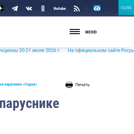
Версия
CLOSE
CLOSE
для
слабовидящих
МЕНЮ
 20-21 июля 2026 г.
На официальном сайте Росрыболовст
Печать
на паруснике «Седов»
 паруснике