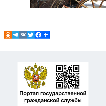
Odnoklassniki
Telegram
VK
Twitter
Facebook
Отправить