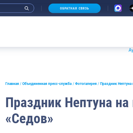
ОБРАТНАЯ СВЯЗЬ
Фотоальбом Руководителя
Аукционы
и интервью руководства
Главная
Объединенная пресс-служба
Фотогалерея
Праздник Нептуна 
СМИ
Праздник Нептуна на
конференции
«Седов»
ическая литература
России