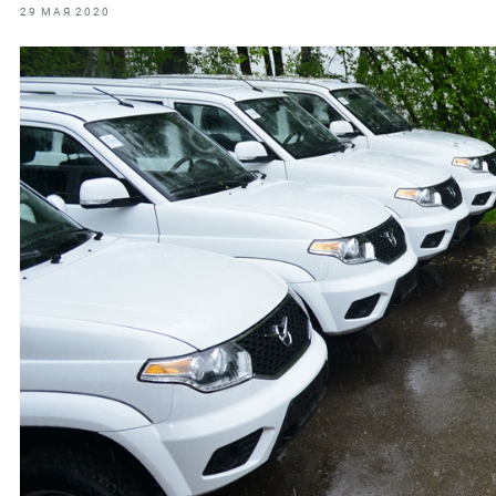
фрах
29 МАЯ 2020
иканская экспедиция
уховно-нравственных
ссии и мире