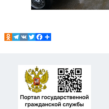
Odnoklassniki
Telegram
VK
Twitter
Facebook
Отправить