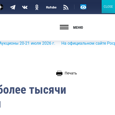
Версия
CLOSE
CLOSE
для
слабовидящих
МЕНЮ
0-21 июля 2026 г.
На официальном сайте Росрыболовств
Печать
более тысячи
и