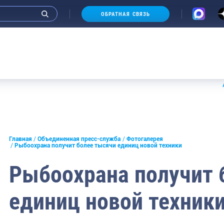
ОБРАТНАЯ СВЯЗЬ
Фотоальбом Руководителя
Аукционы 2
и интервью руководства
Главная
Объединенная пресс-служба
Фотогалерея
Рыбоохрана получит более тысячи единиц новой техники
СМИ
Рыбоохрана получит 
конференции
единиц новой техник
ическая литература
России