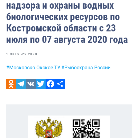
надзора и охраны водных
Видео
биологических ресурсов по
Отраслевые СМИ
Костромской области с 23
Выставки и конференции
июля по 07 августа 2020 года
Научно-практическая литература
Рыбоохрана России
1 ОКТЯБРЯ 2020
Отрасль в цифрах
Метки:
#Московско-Окское ТУ
#Рыбоохрана России
Инфографика
Большая африканская экспедиция
Odnoklassniki
Telegram
VK
Twitter
Facebook
Отправить
Укрепление духовно-нравственных ценностей
События в России и мире