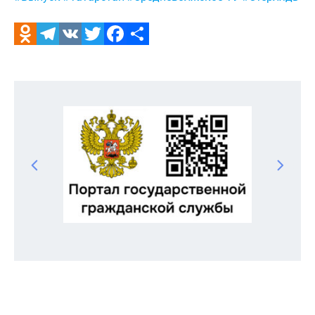
Odnoklassniki
Telegram
VK
Twitter
Facebook
Отправить