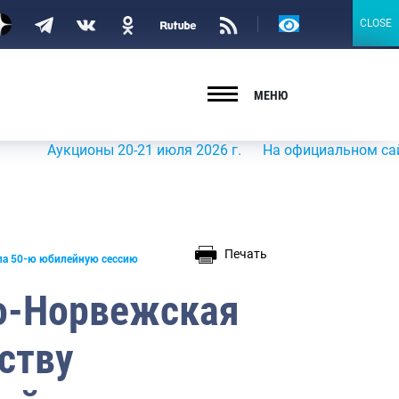
Версия
CLOSE
CLOSE
для
слабовидящих
МЕНЮ
кционы 20-21 июля 2026 г.
На официальном сайте Росрыб
Печать
ла 50-ю юбилейную сессию
о-Норвежская
ству