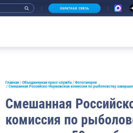
ОБРАТНАЯ СВЯЗЬ
Фотоальбом Руководителя
Ау
и интервью руководства
Главная
Объединенная пресс-служба
Фотогалерея
Смешанная Российско-Норвежская комиссия по рыболовству заверши
СМИ
Смешанная Российск
конференции
комиссия по рыболов
ическая литература
России