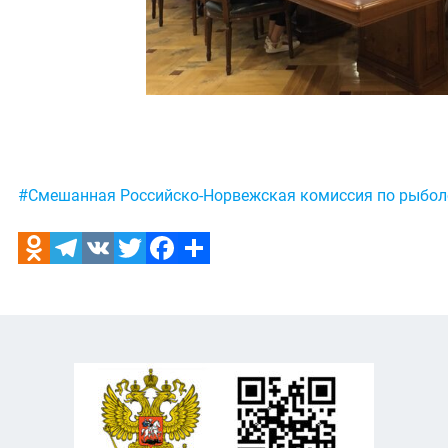
Метки:
#Смешанная Российско-Норвежская комиссия по рыбол
Odnoklassniki
Telegram
VK
Twitter
Facebook
Отправить