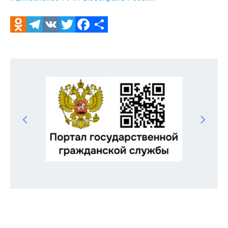
Odnoklassniki
Telegram
VK
Twitter
Facebook
Отправить