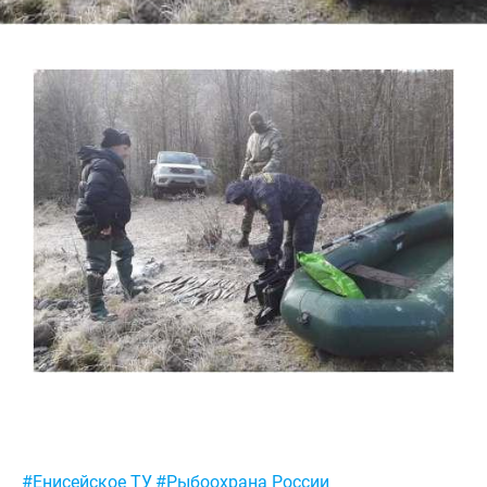
Метки:
#Енисейское ТУ
#Рыбоохрана России