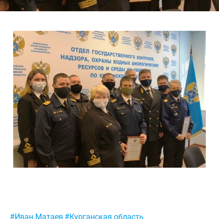
Североморское
Метки:
#Иван Матаев
#Курганская область