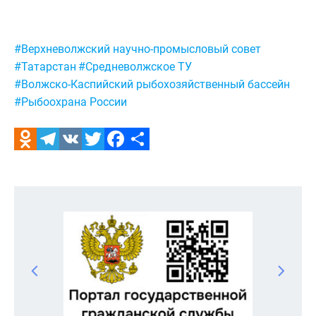
Метки:
#Верхневолжский научно-промысловый совет
#Татарстан
#Средневолжское ТУ
#Волжско-Каспийский рыбохозяйственный бассейн
#Рыбоохрана России
Odnoklassniki
Telegram
VK
Twitter
Facebook
Отправить