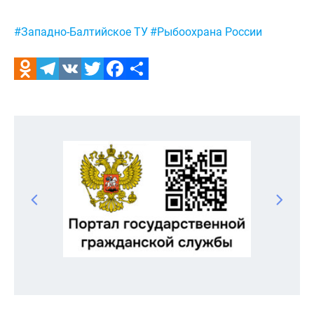
Метки:
#Западно-Балтийское ТУ
#Рыбоохрана России
Odnoklassniki
Telegram
VK
Twitter
Facebook
Отправить