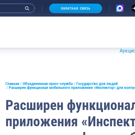
ОБРАТНАЯ СВЯЗЬ
нные
онцепции открытости
Аукционы 20-21
й совет при Федеральном
 рыболовству
 группы
нференции
Главная
Объединенная пресс-служба
Государство для людей
Расширен функционал мобильного приложения «Инспектор» для контр
кларация целей и задач
 агентства по рыболовству
Расширен функциона
совет Росрыболовства
приложения «Инспект
для людей