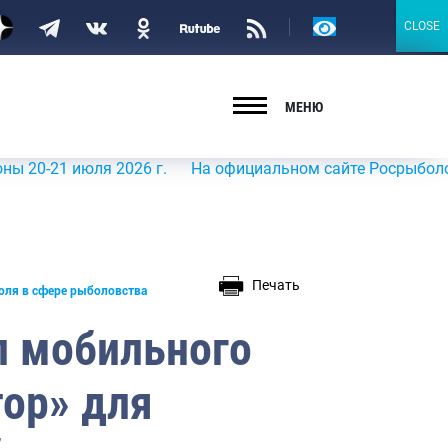
Версия
CLOSE
CLOSE
для
слабовидящих
МЕНЮ
 июля 2026 г.
На официальном сайте Росрыболовства в 
Печать
оля в сфере рыболовства
л мобильного
ор» для