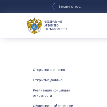
ФЕДЕРАЛЬНОЕ
АГЕНТСТВО
ПО РЫБОЛОВСТВУ
Открытые да
Реализация К
Общественны
агентстве по
Референтные
Интернет-ко
Открытое агентство
Публичная де
Федерального
Открытые данные
Молодежный 
Реализация Концепции
Государство 
открытости
Общественный совет при