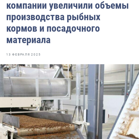
компании увеличили объемы
Отраслевые СМИ
производства рыбных
Выставки и конференции
кормов и посадочного
Научно-практическая литература
материала
Рыбоохрана России
Отрасль в цифрах
13 ФЕВРАЛЯ 2025
Инфографика
Большая африканская экспедиция
Укрепление духовно-нравственных ценностей
События в России и мире