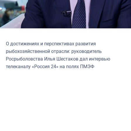
Научно-практическая литература
Рыбоохрана России
Отрасль в цифрах
Инфографика
О достижениях и перспективах развития
Большая африканская экспедиция
рыбохозяйственной отрасли: руководитель
Росрыболовства Илья Шестаков дал интервью
Укрепление духовно-нравственных ценностей
телеканалу «Россия 24» на полях ПМЭФ
События в России и мире