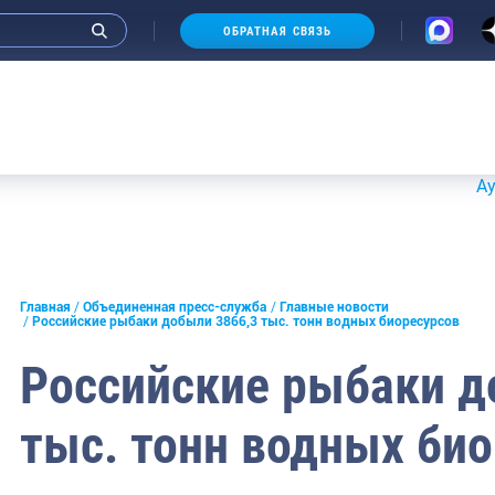
ОБРАТНАЯ СВЯЗЬ
Аукционы 20
и интервью руководства
Главная
Объединенная пресс-служба
Главные новости
Российские рыбаки добыли 3866,3 тыс. тонн водных биоресурсов
СМИ
Российские рыбаки д
конференции
тыс. тонн водных би
ическая литература
России