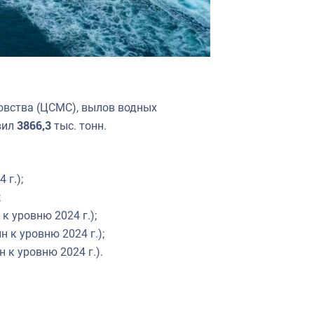
овства (ЦСМС), вылов водных
вил
3866,3
тыс. тонн.
 г.);
;
 к уровню 2024 г.);
н к уровню 2024 г.);
н к уровню 2024 г.).