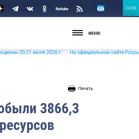
Версия
CLOSE
CLOSE
для
слабовидящих
МЕНЮ
-21 июля 2026 г.
На официальном сайте Росрыболовства
Печать
обыли 3866,3
оресурсов