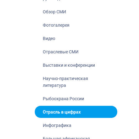
Отрасль в ци
Инфографика
Обзор СМИ
Большая афр
Фотогалерея
Укрепление д
ценностей
Видео
События в Ро
Отраслевые СМИ
Выставки и конференции
Научно-практическая
литература
Рыбоохрана России
Отрасль в цифрах
Инфографика
Большая африканская