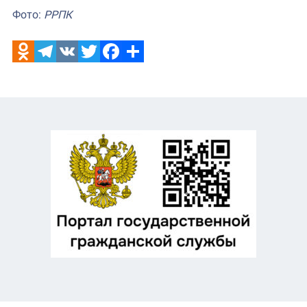
Фото:
РРПК
Odnoklassniki
Telegram
VK
Twitter
Facebook
Отправить