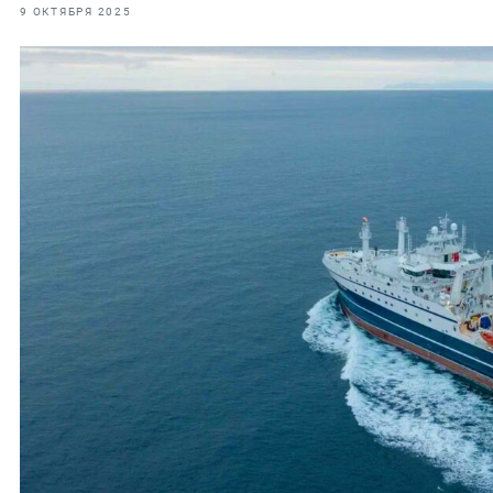
фрах
9 ОКТЯБРЯ 2025
иканская экспедиция
уховно-нравственных
ссии и мире