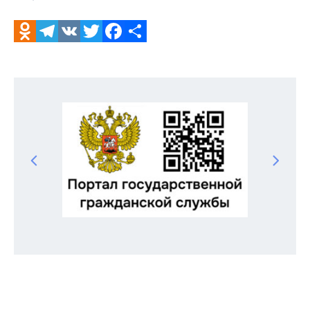
Odnoklassniki
Telegram
VK
Twitter
Facebook
Отправить