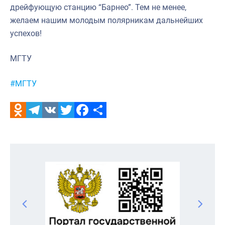
дрейфующую станцию “Барнео”. Тем не менее,
желаем нашим молодым полярникам дальнейших
успехов!
МГТУ
Метки:
#МГТУ
Odnoklassniki
Telegram
VK
Twitter
Facebook
Отправить