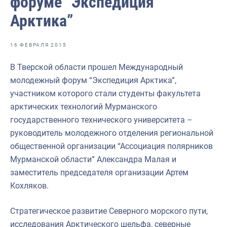
форуме “Экспедиция
Отраслевые СМИ
Арктика”
Выставки и конференции
Научно-практическая литература
16 ФЕВРАЛЯ 2015
Рыбоохрана России
В Тверской области прошел Международный
молодежный форум “Экспедиция Арктика”,
Отрасль в цифрах
участником которого стали студенты факультета
Инфографика
арктических технологий Мурманского
государственного технического университета –
Большая африканская экспедиция
руководитель молодежного отделения региональной
Укрепление духовно-нравственных ценностей
общественной организации “Ассоциация полярников
Мурманской области” Александра Малая и
События в России и мире
заместитель председателя организации Артем
Кохляков.
Стратегическое развитие Северного морского пути,
исследования Арктического шельфа, северные