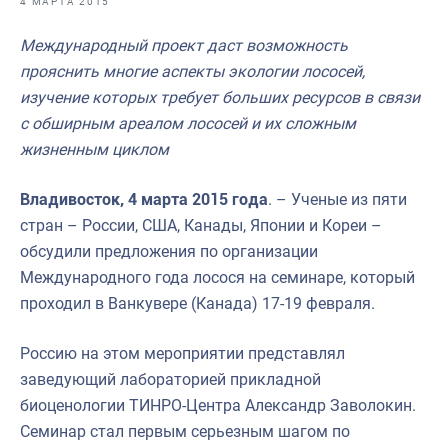
4 МАРТА 2015
Отраслевые СМИ
Международный проект даст возможность
Выставки и конференции
прояснить многие аспекты экологии лососей,
Научно-практическая литература
изучение которых требует больших ресурсов в связи
с обширным ареалом лососей и их сложным
Рыбоохрана России
жизненным циклом
Отрасль в цифрах
Владивосток, 4 марта 2015 года
. – Ученые из пяти
Инфографика
стран – России, США, Канады, Японии и Кореи –
Большая африканская экспедиция
обсудили предложения по организации
Международного года лосося на семинаре, который
Укрепление духовно-нравственных ценностей
проходил в Ванкувере (Канада) 17-19 февраля.
События в России и мире
Россию на этом мероприятии представлял
заведующий лабораторией прикладной
биоценологии ТИНРО-Центра Александр Заволокин.
Семинар стал первым серьезным шагом по