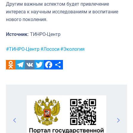
Другим важным аспектом будет привлечение
интереса к научным исследованиям и воспитание
нового поколения.
Источник:
ТИНРО-Центр
Метки:
#ТИНРО-Центр
#Лососи
#Экология
Odnoklassniki
Telegram
VK
Twitter
Facebook
Отправить