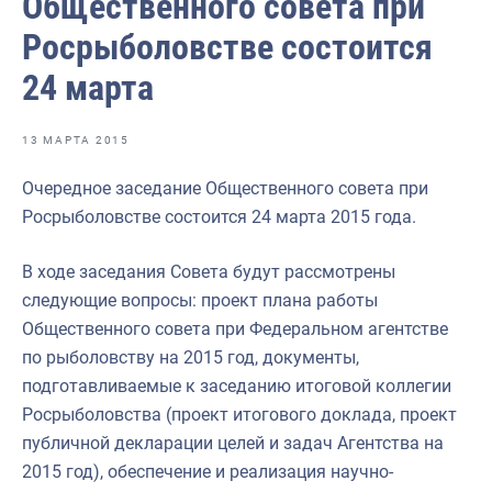
Общественного совета при
Ответственный секретарь Общественного совета
Росрыболовстве состоится
Председатель Общественного совета
24 марта
Члены Общественного совета (состав 2024-2027)
Кандидату в Общественный совет
13 МАРТА 2015
Требования к кандидатам и НКО
Очередное заседание Общественного совета при
Росрыболовстве состоится 24 марта 2015 года.
Референтные группы
Интернет-конференции
В ходе заседания Совета будут рассмотрены
следующие вопросы: проект плана работы
Публичная декларация целей и задач Федерального агент
Общественного совета при Федеральном агентстве
Молодежный совет Росрыболовства
по рыболовству на 2015 год, документы,
подготавливаемые к заседанию итоговой коллегии
Государство для людей
Росрыболовства (проект итогового доклада, проект
публичной декларации целей и задач Агентства на
2015 год), обеспечение и реализация научно-