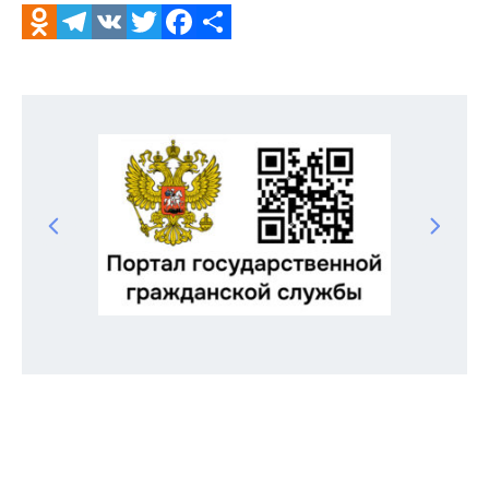
Odnoklassniki
Telegram
VK
Twitter
Facebook
Отправить