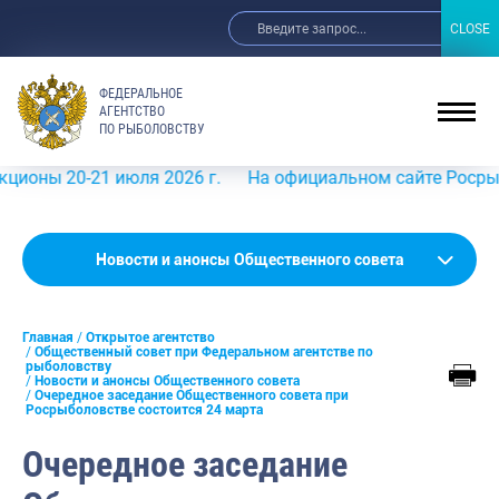
CLOSE
CLOSE
ФЕДЕРАЛЬНОЕ
АГЕНТСТВО
ПО РЫБОЛОВСТВУ
 20-21 июля 2026 г.
На официальном сайте Росрыболовст
Новости и анонсы Общественного совета
Главная
Открытое агентство
Открытые данные
Общественный совет при Федеральном агентстве по
рыболовству
Новости и анонсы Общественного совета
Реализация Концепции открытости
Очередное заседание Общественного совета при
Росрыболовстве состоится 24 марта
Общественный совет при Федеральном агентстве по рыбо
Очередное заседание
Новости и анонсы Общественного совета