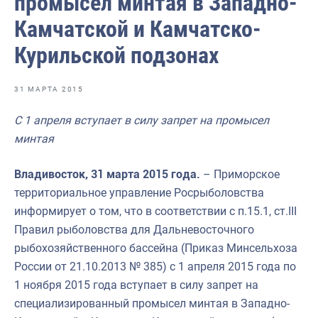
промысел минтая в Западно-
Отраслевые СМИ
Камчатской и Камчатско-
Выставки и конференции
Курильской подзонах
Научно-практическая литература
Рыбоохрана России
31 МАРТА 2015
Отрасль в цифрах
С 1 апреля вступает в силу запрет на промысел
минтая
Инфографика
Большая африканская экспедиция
Владивосток, 31 марта 2015 года.
– Приморское
территориальное управление Росрыболовства
Укрепление духовно-нравственных ценностей
информирует о том, что в соответствии с п.15.1, ст.III
События в России и мире
Правил рыболовства для Дальневосточного
рыбохозяйственного бассейна (Приказ Минсельхоза
России от 21.10.2013 № 385) с 1 апреля 2015 года по
1 ноября 2015 года вступает в силу запрет на
специализированный промысел минтая в Западно-