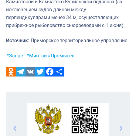
Камчатской и Камчатско-Курильской подзонах (за
исключением судов длиной между
перпендикулярами менее 34 м, осуществляющих
прибрежное рыболовство снюрреводами с 1 июня).
Источник:
Приморское территориальное управление
Метки:
#Запрет
#Минтай
#Промысел
Odnoklassniki
Telegram
VK
Twitter
Facebook
Отправить