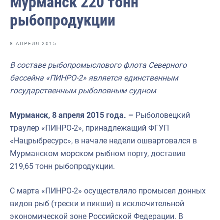
Мурманск 220 тонн
Отраслевые СМИ
рыбопродукции
Выставки и конференции
Научно-практическая литература
8 АПРЕЛЯ 2015
Рыбоохрана России
В составе рыбопромыслового флота Северного
бассейна «ПИНРО-2» является единственным
Отрасль в цифрах
государственным рыболовным судном
Инфографика
Мурманск, 8 апреля 2015 года. –
Рыболовецкий
Большая африканская экспедиция
траулер «ПИНРО-2», принадлежащий ФГУП
Укрепление духовно-нравственных ценностей
«Нацрыбресурс», в начале недели ошвартовался в
Мурманском морском рыбном порту, доставив
События в России и мире
219,65 тонн рыбопродукции.
С марта «ПИНРО-2» осуществляло промысел донных
видов рыб (трески и пикши) в исключительной
экономической зоне Российской Федерации. В