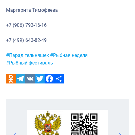
Маргарита Тимофеева
+7 (906) 793-16-16
+7 (499) 643-82-49
Метки:
#Парад тельняшек
#Рыбная неделя
#Рыбный фестиваль
Odnoklassniki
Telegram
VK
Twitter
Facebook
Отправить