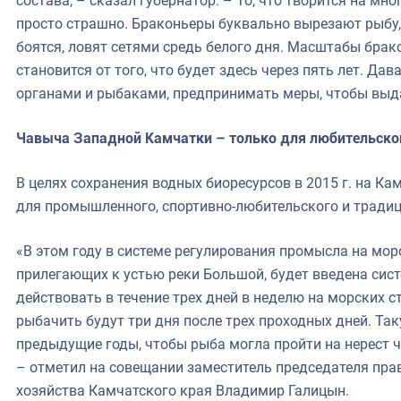
состава, – сказал губернатор. – То, что творится на мн
просто страшно. Браконьеры буквально вырезают рыбу,
боятся, ловят сетями средь белого дня. Масштабы бра
становится от того, что будет здесь через пять лет. Да
органами и рыбаками, предпринимать меры, чтобы выда
Чавыча Западной Камчатки – только для любительско
В целях сохранения водных биоресурсов в 2015 г. на Ка
для промышленного, спортивно-любительского и тради
«В этом году в системе регулирования промысла на мо
прилегающих к устью реки Большой, будет введена сист
действовать в течение трех дней в неделю на морских с
рыбачить будут три дня после трех проходных дней. Та
предыдущие годы, чтобы рыба могла пройти на нерест 
– отметил на совещании заместитель председателя пра
хозяйства Камчатского края Владимир Галицын.