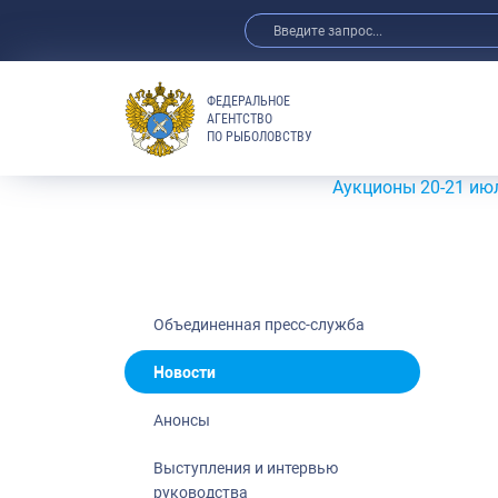
ФЕДЕРАЛЬНОЕ
АГЕНТСТВО
ПО РЫБОЛОВСТВУ
Новости
Анонсы
Аукционы 20-21 июля 2026 г
Выступления 
Обзор СМИ
Фотогалерея
Видео
Объединенная пресс-служба
Отраслевые 
Новости
Выставки и 
Анонсы
Научно-практ
Рыбоохрана 
Выступления и интервью
руководства