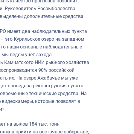
сить качество прогнозов позволит
и. Руководитель Росрыболовства
х выделены дополнительные средства.
ИРО имеет два наблюдательных пункта
 – это Курильское озеро на западном
 Это наши основные наблюдательные
м мы ведем учет захода
ель Камчатского НИИ рыбного хозяйства
 воспроизводится 90% российской
ть их. На озере Ажабачье мы уже
дет проведена реконструкция пункта
современные технические средства. На
 видеокамеры, которые позволят в
и».
ет на вылов 184 тыс. тонн
олжна прийти на восточное побережье,