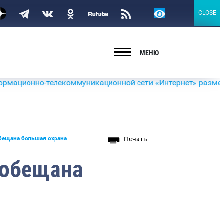
Версия
CLOSE
CLOSE
для
слабовидящих
МЕНЮ
о-телекоммуникационной сети «Интернет» размещена инфор
Печать
бещана большая охрана
 обещана