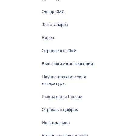
Отрасль в ци
Инфографика
Обзор СМИ
Большая афр
Фотогалерея
Укрепление д
ценностей
Видео
События в Ро
Отраслевые СМИ
Выставки и конференции
Научно-практическая
литература
Рыбоохрана России
Отрасль в цифрах
Инфографика
Большая африканская