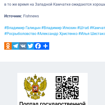
в то же время на Западной Камчатке ожидаются хороши
Источник:
Fishnews
Метки:
#Владимир Галицын
#Владимир Илюхин
#Штаб
#Камчат
#Росрыболовство
#Александр Христенко
#Илья Шестак
Odnoklassniki
Telegram
VK
Twitter
Facebook
Отправить