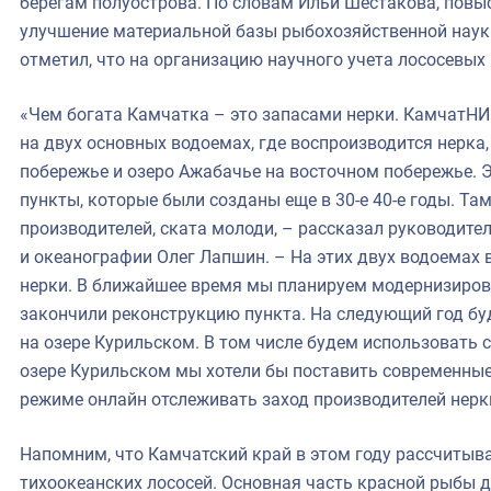
берегам полуострова. По словам Ильи Шестакова, повы
улучшение материальной базы рыбохозяйственной наук
отметил, что на организацию научного учета лососевы
«Чем богата Камчатка – это запасами нерки. КамчатН
на двух основных водоемах, где воспроизводится нерка,
побережье и озеро Ажабачье на восточном побережье.
пункты, которые были созданы еще в 30-е 40-е годы. Та
производителей, ската молоди, – рассказал руководит
и океанографии Олег Лапшин. – На этих двух водоемах
нерки. В ближайшее время мы планируем модернизирова
закончили реконструкцию пункта. На следующий год бу
на озере Курильском. В том числе будем использовать 
озере Курильском мы хотели бы поставить современные
режиме онлайн отслеживать заход производителей нерк
Напомним, что Камчатский край в этом году рассчитыва
тихоокеанских лососей. Основная часть красной рыбы д