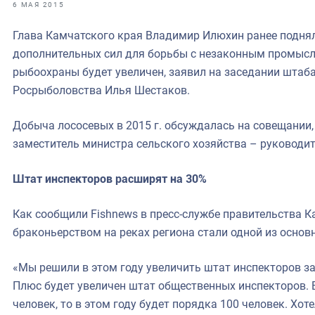
фрах
6 МАЯ 2015
Глава Камчатского края Владимир Илюхин ранее поднял
иканская экспедиция
дополнительных сил для борьбы с незаконным промысл
уховно-нравственных
рыбоохраны будет увеличен, заявил на заседании штаб
Росрыболовства Илья Шестаков.
ссии и мире
Добыча лососевых в 2015 г. обсуждалась на совещании,
заместитель министра сельского хозяйства – руководи
Штат инспекторов расширят на 30%
Как сообщили Fishnews в пресс-службе правительства К
браконьерством на реках региона стали одной из основ
«Мы решили в этом году увеличить штат инспекторов з
Плюс будет увеличен штат общественных инспекторов. Е
человек, то в этом году будет порядка 100 человек. Х