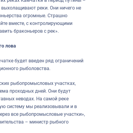
огих реках Камчатки в период путины –
 выхолащивают реки. Они ничего не
коньерства огромные. Страшно
вайте вместе, с контролирующими
вить браконьеров с рек».
го лова
мчатке будет введен ряд ограничений
ционного рыболовства.
рских рыбопромысловых участках,
ема проходных дней. Они будут
тавных неводах. На самой реке
кую систему мы реализовывали и в
через все рыбопромысловые участки»,
вительства – министр рыбного