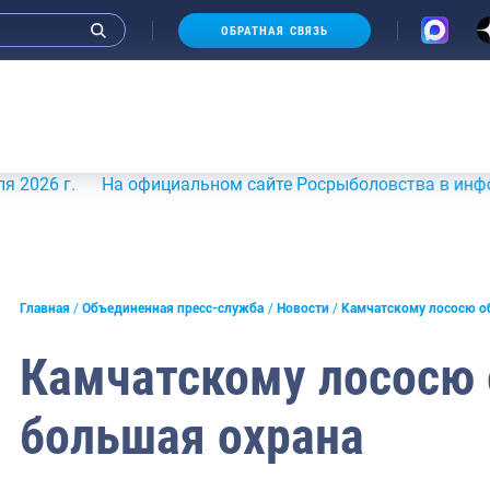
ОБРАТНАЯ СВЯЗЬ
.
На официальном сайте Росрыболовства в информационн
и интервью руководства
Главная
Объединенная пресс-служба
Новости
Камчатскому лососю о
СМИ
Камчатскому лососю
конференции
большая охрана
ическая литература
России