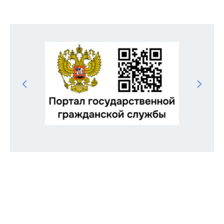
Odnoklassniki
Telegram
VK
Twitter
Facebook
Отправить