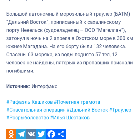
Большой автономный морозильный траулер (БАТМ)
“Дальний Восток”, приписанный к сахалинскому
порту Невельск (судовладелец – ООО “Магеллан”),
затонул в ночь на 2 апреля в Охотском море в 300 км
южнее Магадана. На его борту были 132 человека.
Спасены 63 моряка, из воды поднято 57 тел, 12
человек не найдены, пятерых из пропавших признали
погибшими.
Источник:
Интерфакс
Метки:
#Рафаэль Кашиков
#Почетная грамота
#Спасательная операция
#Дальний Восток
#Траулер
#Росрыболовство
#Илья Шестаков