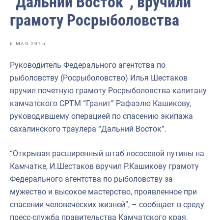
“Дальний Восток”, вручили
Отраслевые СМИ
грамоту Росрыболовства
Выставки и конференции
Научно-практическая литература
6 МАЯ 2015
Рыбоохрана России
Руководитель Федерального агентства по
рыболовству (Росрыболовство) Илья Шестаков
Отрасль в цифрах
вручил почетную грамоту Росрыболовства капитану
Инфографика
камчатского СРТМ “Гранит” Рафаэлю Кашикову,
руководившему операцией по спасению экипажа
Большая африканская экспедиция
сахалинского траулера “Дальний Восток”.
Укрепление духовно-нравственных ценностей
“Открывая расширенный штаб лососевой путины на
События в России и мире
Камчатке, И.Шестаков вручил Р.Кашикову грамоту
Федерального агентства по рыболовству за
мужество и высокое мастерство, проявленное при
спасении человеческих жизней”, – сообщает в среду
пресс-служба правительства Камчатского края.