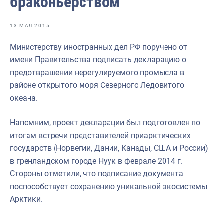
браконьерством
Отраслевые СМИ
Выставки и конференции
13 МАЯ 2015
Научно-практическая литература
Министерству иностранных дел РФ поручено от
имени Правительства подписать декларацию о
Рыбоохрана России
предотвращении нерегулируемого промысла в
Отрасль в цифрах
районе открытого моря Северного Ледовитого
океана.
Инфографика
Большая африканская экспедиция
Напомним, проект декларации был подготовлен по
итогам встречи представителей приарктических
Укрепление духовно-нравственных ценностей
государств (Норвегии, Дании, Канады, США и России)
События в России и мире
в гренландском городе Нуук в феврале 2014 г.
Стороны отметили, что подписание документа
поспособствует сохранению уникальной экосистемы
Арктики.