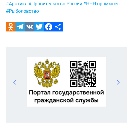
#Арктика
#Правительство России
#ННН-промысел
#Рыболовство
Odnoklassniki
Telegram
VK
Twitter
Facebook
Отправить