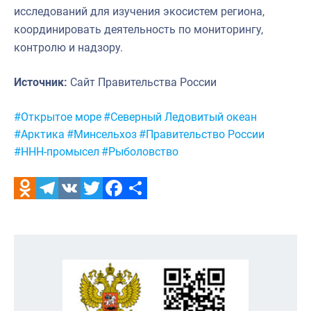
исследований для изучения экосистем региона,
координировать деятельность по мониторингу,
контролю и надзору.
Источник:
Сайт Правительства России
Метки:
#Открытое море
#Северный Ледовитый океан
#Арктика
#Минсельхоз
#Правительство России
#ННН-промысел
#Рыболовство
Odnoklassniki
Telegram
VK
Twitter
Facebook
Отправить