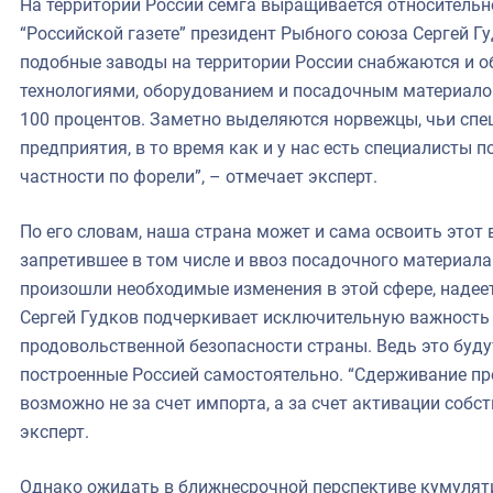
На территории России семга выращивается относительно
“Российской газете” президент Рыбного союза Сергей Гу
подобные заводы на территории России снабжаются и 
технологиями, оборудованием и посадочным материалом
100 процентов. Заметно выделяются норвежцы, чьи сп
предприятия, в то время как и у нас есть специалисты 
частности по форели”, – отмечает эксперт.
По его словам, наша страна может и сама освоить этот 
запретившее в том числе и ввоз посадочного материала
произошли необходимые изменения в этой сфере, надеет
Сергей Гудков подчеркивает исключительную важность
продовольственной безопасности страны. Ведь это буд
построенные Россией самостоятельно. “Сдерживание п
возможно не за счет импорта, а за счет активации собс
эксперт.
Однако ожидать в ближнесрочной перспективе кумулят