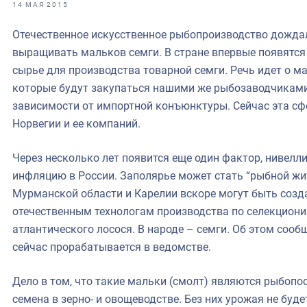
фрах
14 МАЯ 2015
Отечественное искусственное рыбопроизводство дожда
иканская экспедиция
выращивать мальков семги. В стране впервые появятс
уховно-нравственных
сырье для производства товарной семги. Речь идет о м
которые будут закупаться нашими же рыбозаводчикам
ссии и мире
зависимости от импортной конъюнктуры. Сейчас эта сф
Норвегии и ее компаний.
Через несколько лет появится еще один фактор, нивел
инфляцию в России. Заполярье может стать “рыбной жи
Мурманской области и Карелии вскоре могут быть созд
отечественным технологам производства по селекцио
атлантического лосося. В народе – семги. Об этом соо
сейчас прорабатывается в ведомстве.
Дело в том, что такие мальки (смолт) являются рыбопо
семена в зерно- и овощеводстве. Без них урожая не буде