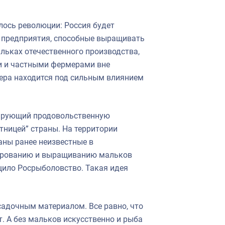
лось революции: Россия будет
я предприятия, способные выращивать
альках отечественного производства,
и и частными фермерами вне
ера находится под сильным влиянием
лирующий продовольственную
тницей” страны. На территории
аны ранее неизвестные в
нированию и выращиванию мальков
бщило Росрыболовство. Такая идея
садочным материалом. Все равно, что
т. А без мальков искусственно и рыба