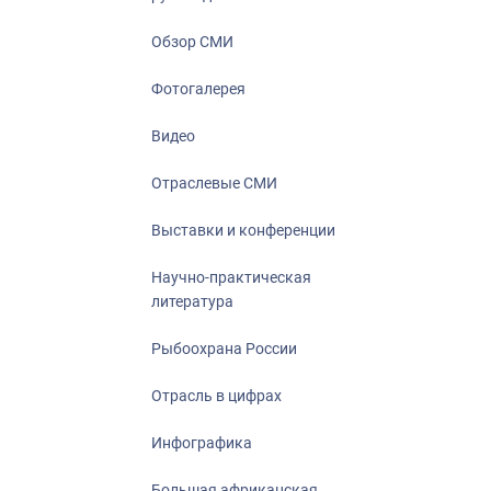
Отрасль в ци
Инфографика
Обзор СМИ
Большая афр
Фотогалерея
Укрепление д
ценностей
Видео
События в Ро
Отраслевые СМИ
Выставки и конференции
Научно-практическая
литература
Рыбоохрана России
Отрасль в цифрах
Инфографика
Большая африканская