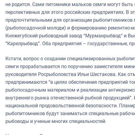
не родится. Сами питомники мальков семги могут быть 
перспективных для этого российских предприятиях. В э
предпочтительными для организации рыбопитомников 
(рыбопосадочной молоди) и формированию ремонтно-м
Княжегубский рыбоводный завод “Мурманрыбвод” и Вы
“Карелрыбвод”. Оба предприятия – государственные, п
Кстати, вопрос о создании специализированных рыбоп
семги прорабатывается по поручению заместителя мини
руководителя Росрыболовства Ильи Шестакова. Как отм
предпринимаются “в целях обеспечения предприятий т
рыбопосадочным материалом и реализации антикризисн
внутреннего рынка отечественной рыбной продукцией”.
национальной продовольственной безопасности. Планир
рыбопитомников будут заниматься специальные рабочие
рыбоводы и ученые многих специальностей.