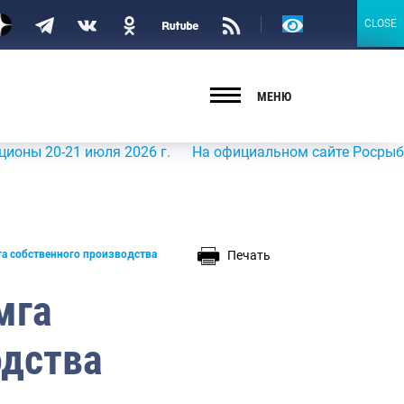
Версия
CLOSE
CLOSE
для
слабовидящих
МЕНЮ
-21 июля 2026 г.
На официальном сайте Росрыболовства
Печать
га собственного производства
мга
одства