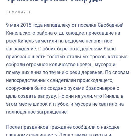
Отраслевые СМИ
15 МАЯ 2015
Выставки и конференции
9 мая 2015 года неподалеку от поселка Свободный
Научно-практическая литература
Кинельского района отдыхающие, приехавшие на
Рыбоохрана России
реку Кинель заметили на водоеме непонятное
заграждение. С обоих берегов к деревьям было
Отрасль в цифрах
привязано шесть толстых стальных тросов, которые
Инфографика
собрали огромное количество бревен, мусора и
плывущих вниз по течению реки деревьев. По словам
Большая африканская экспедиция
непосредственных свидетелей происходящего,
Укрепление духовно-нравственных ценностей
сооружение было создано руками браконьеров с
цель создать запруду. Но они не учли, что Кинель в
События в России и мире
этом месте широк и глубок, и мусора не хватило на
полноценное заграждение.
После праздников граждане сообщили о находке
главному специалисту Департамента охоты и