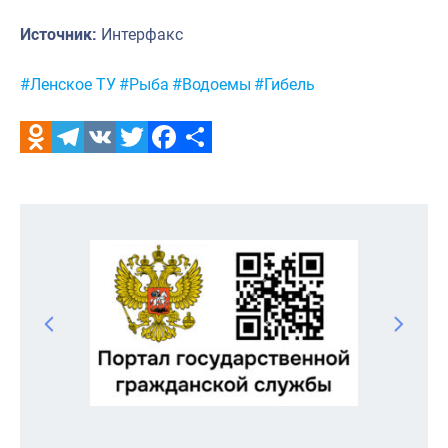
Источник:
Интерфакс
Метки:
#Ленское ТУ
#Рыба
#Водоемы
#Гибель
Odnoklassniki
Telegram
VK
Twitter
Facebook
Отправить