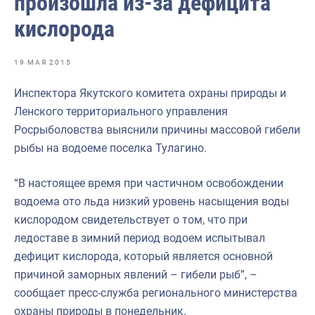
произошла из-за дефицита
Отраслевые СМИ
кислорода
Выставки и конференции
Научно-практическая литература
19 МАЯ 2015
Рыбоохрана России
Инспектора Якутского комитета охраны природы и
Ленского территориального управления
Отрасль в цифрах
Росрыболовства выяснили причины массовой гибели
Инфографика
рыбы на водоеме поселка Тулагино.
Большая африканская экспедиция
“В настоящее время при частичном освобождении
Укрепление духовно-нравственных ценностей
водоема ото льда низкий уровень насыщения воды
кислородом свидетельствует о том, что при
События в России и мире
ледоставе в зимний период водоем испытывал
дефицит кислорода, который является основной
причиной заморных явлений – гибели рыб”, –
сообщает пресс-служба регионального министерства
охраны природы в понедельник.