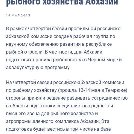
рыбного хозяйства Абхазии
Отраслевые СМИ
Выставки и конференции
19 МАЯ 2015
Научно-практическая литература
В рамках четвертой сессии профильной российско-
абхазской комиссии создана рабочая группа по
Рыбоохрана России
научному обеспечению развития в республике
Отрасль в цифрах
рыбной отрасли. В частности, для Абхазии
подготовят правила рыболовства в Черном море и
Инфографика
аквакультурную программу.
Большая африканская экспедиция
На четвертой сессии российско-абхазской комиссии
Укрепление духовно-нравственных ценностей
по рыбному хозяйству (прошла 13-14 мая в Темрюке)
События в России и мире
стороны приняли решение развивать сотрудничество
в области подготовки специалистов среднего и
высшего звена для рыбного хозяйства и
агропромышленного комплекса Абхазии. Эта
подготовка будет вестись в том числе на базе