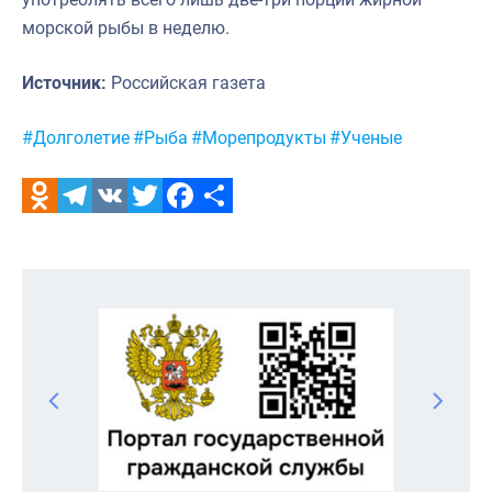
морской рыбы в неделю.
Источник:
Российская газета
Метки:
#Долголетие
#Рыба
#Морепродукты
#Ученые
Odnoklassniki
Telegram
VK
Twitter
Facebook
Отправить