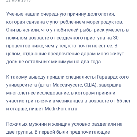
22 МАЯ 2015
Отраслевые СМИ
Ученые нашли очередную причину долголетия,
Выставки и конференции
которая связана с употреблением морепродуктов.
Научно-практическая литература
Они выяснили, что у любителей рыбы риск умереть в
пожилом возрасте от сердечного приступа на 30
Рыбоохрана России
процентов ниже, чем у тех, кто почти не ест ее. В
Отрасль в цифрах
целом, отдающие предпочтение дарам моря живут
дольше остальных минимум на два года.
Инфографика
Большая африканская экспедиция
К такому выводу пришли специалисты Гарвардского
университета (штат Массачусетс, США), завершив
Укрепление духовно-нравственных ценностей
многолетнее исследование, в котором приняли
События в России и мире
участие три тысячи американцев в возрасте от 65 лет
и старше, пишет MedikForum.ru.
Пожилых мужчин и женщин условно разделили на
две группы. В первой были предпочитающие