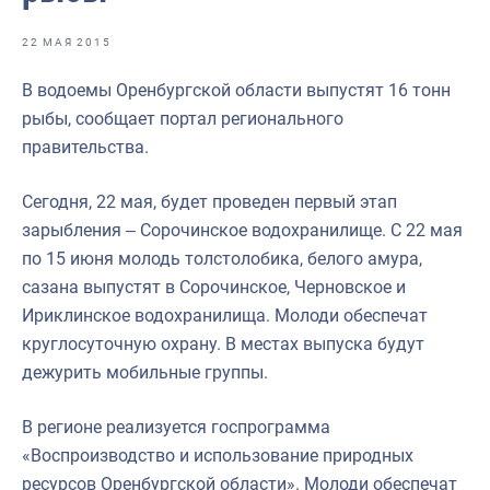
Отраслевые СМИ
22 МАЯ 2015
Выставки и конференции
В водоемы Оренбургской области выпустят 16 тонн
Научно-практическая литература
рыбы, сообщает портал регионального
Рыбоохрана России
правительства.
Отрасль в цифрах
Сегодня, 22 мая, будет проведен первый этап
Инфографика
зарыбления ‒ Сорочинское водохранилище. С 22 мая
по 15 июня молодь толстолобика, белого амура,
Большая африканская экспедиция
сазана выпустят в Сорочинское, Черновское и
Укрепление духовно-нравственных ценностей
Ириклинское водохранилища. Молоди обеспечат
круглосуточную охрану. В местах выпуска будут
События в России и мире
дежурить мобильные группы.
В регионе реализуется госпрограмма
«Воспроизводство и использование природных
ресурсов Оренбургской области». Молоди обеспечат