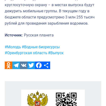
круглосуточную охрану – в местах выпуска будут
дежурить мобильные группы. В текущем году в
бюджете области предусмотрено 3 млн 255 тысяч
рублей для проведения зарыбления водоемов.
Источник:
Русская планета
Метки:
#Молодь
#Водные биоресурсы
#Оренбургская область
#Выпуск
Odnoklassniki
Telegram
VK
Twitter
Facebook
Отправить