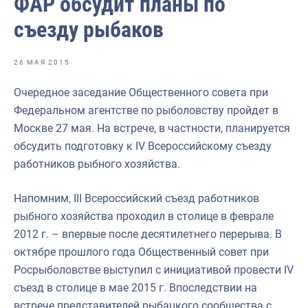
ФАР обсудит планы по
Ответственный секретарь Общественного совета
съезду рыбаков
Председатель Общественного совета
Члены Общественного совета (состав 2024-2027)
26 МАЯ 2015
Кандидату в Общественный совет
Очередное заседание Общественного совета при
Федеральном агентстве по рыболовству пройдет в
Требования к кандидатам и НКО
Москве 27 мая. На встрече, в частности, планируется
Референтные группы
обсудить подготовку к IV Всероссийскому съезду
работников рыбного хозяйства.
Интернет-конференции
Публичная декларация целей и задач Федерального агент
Напомним, III Всероссийский съезд работников
рыбного хозяйства проходил в столице в феврале
Молодежный совет Росрыболовства
2012 г. – впервые после десятилетнего перерыва. В
Государство для людей
октябре прошлого года Общественный совет при
Росрыболовстве выступил с инициативой провести IV
съезд в столице в мае 2015 г. Впоследствии на
встрече представителей рыбацкого сообщества с