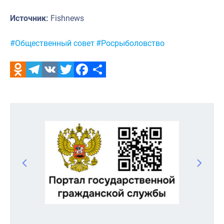
Источник:
Fishnews
Метки:
#Общественный совет
#Росрыболовство
Odnoklassniki
Telegram
VK
Twitter
Facebook
Отправить